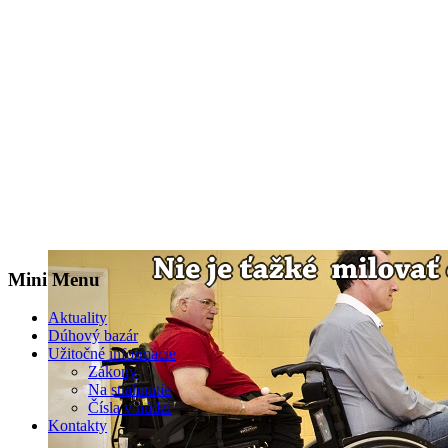
Mini Menu
Aktuality
Dúhový bazár
Užitočné informácie
Zákony
Na stiahnutie
Čísla v núdzi
Kontakty