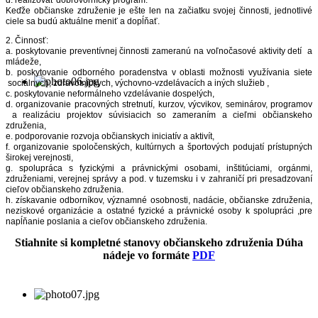
Keďže občianske združenie je ešte len na začiatku svojej činnosti, jednotlivé
ciele sa budú aktuálne meniť a dopĺňať.
2. Činnosť:
a. poskytovanie preventívnej činnosti zameranú na voľnočasové aktivity detí a
mládeže,
b. poskytovanie odborného poradenstva v oblasti možnosti využívania siete
sociálnych, zdravotníckych, výchovno-vzdelávacích a iných služieb ,
c. poskytovanie neformálneho vzdelávanie dospelých,
d. organizovanie pracovných stretnutí, kurzov, výcvikov, seminárov, programov
a realizáciu projektov súvisiacich so zameraním a cieľmi občianskeho
združenia,
e. podporovanie rozvoja občianskych iniciatív a aktivít,
f. organizovanie spoločenských, kultúrnych a športových podujatí prístupných
širokej verejnosti,
g. spolupráca s fyzickými a právnickými osobami, inštitúciami, orgánmi,
združeniami, verejnej správy a pod. v tuzemsku i v zahraničí pri presadzovaní
cieľov občianskeho združenia.
h. získavanie odborníkov, významné osobnosti, nadácie, občianske združenia,
neziskové organizácie a ostatné fyzické a právnické osoby k spolupráci ,pre
napĺňanie poslania a cieľov občianskeho združenia.
Stiahnite si kompletné stanovy občianskeho združenia Dúha
nádeje vo formáte
PDF