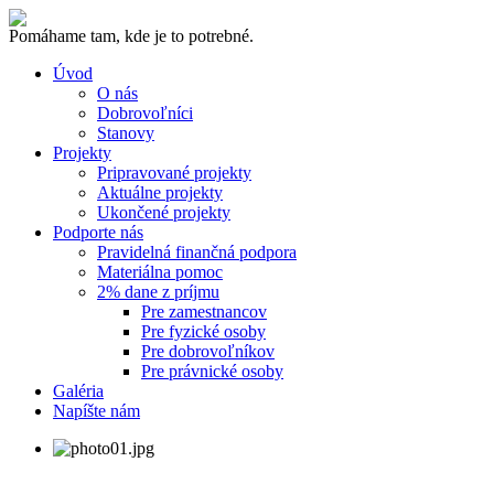
Pomáhame tam, kde je to potrebné.
Úvod
O nás
Dobrovoľníci
Stanovy
Projekty
Pripravované projekty
Aktuálne projekty
Ukončené projekty
Podporte nás
Pravidelná finančná podpora
Materiálna pomoc
2% dane z príjmu
Pre zamestnancov
Pre fyzické osoby
Pre dobrovoľníkov
Pre právnické osoby
Galéria
Napíšte nám