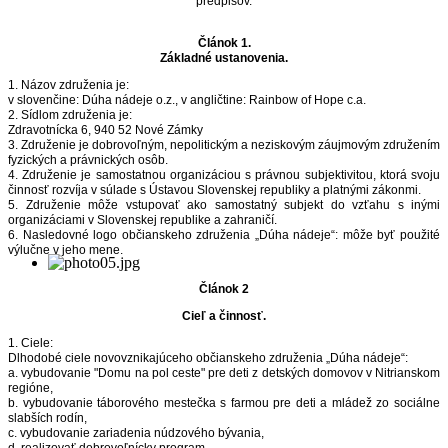
predpisov.
Článok 1.
Základné ustanovenia.
1. Názov združenia je:
v slovenčine: Dúha nádeje o.z., v angličtine: Rainbow of Hope c.a.
2. Sídlom združenia je:
Zdravotnícka 6, 940 52 Nové Zámky
3. Združenie je dobrovoľným, nepolitickým a neziskovým záujmovým združením
fyzických a právnických osôb.
4. Združenie je samostatnou organizáciou s právnou subjektivitou, ktorá svoju
činnosť rozvíja v súlade s Ústavou Slovenskej republiky a platnými zákonmi.
5. Združenie môže vstupovať ako samostatný subjekt do vzťahu s inými
organizáciami v Slovenskej republike a zahraničí.
6. Nasledovné logo občianskeho združenia „Dúha nádeje“: môže byť použité
výlučne v jeho mene.
Článok 2
Cieľ a činnosť.
1. Ciele:
Dlhodobé ciele novovznikajúceho občianskeho združenia „Dúha nádeje“:
a. vybudovanie "Domu na pol ceste" pre deti z detských domovov v Nitrianskom
regióne,
b. vybudovanie táborového mestečka s farmou pre deti a mládež zo sociálne
slabších rodín,
c. vybudovanie zariadenia núdzového bývania,
d. realizovať dobrovoľnícky program.